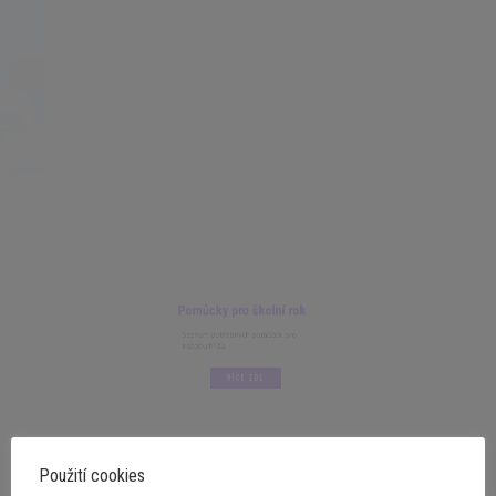
Pomůcky pro školní rok
Seznam potřebných pomůcek pro
každou třídu.
VÍCE ZDE
Použití cookies