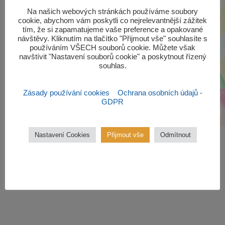
‎Na našich webových stránkách používáme soubory
cookie, abychom vám poskytli co nejrelevantnější zážitek
tím, že si zapamatujeme vaše preference a opakované
návštěvy. Kliknutím na tlačítko "Přijmout vše" souhlasíte s
používáním VŠECH souborů cookie. Můžete však
navštívit "Nastavení souborů cookie" a poskytnout řízený
souhlas.‎
Zásady používání cookies
Ochrana osobních údajů -
GDPR
Nastavení Cookies
Přijmout vše
Odmítnout
Zájmové kroužky
Kroužky začínají od října 2022.
Zájmové kroužky jsou
bezplatné.
VÍCE ZDE