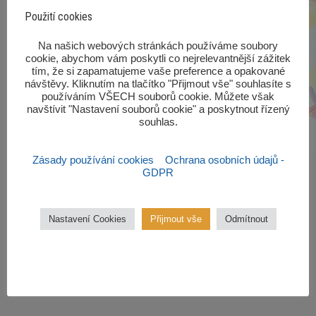
Použití cookies
‎Na našich webových stránkách používáme soubory
cookie, abychom vám poskytli co nejrelevantnější zážitek
tím, že si zapamatujeme vaše preference a opakované
návštěvy. Kliknutím na tlačítko "Přijmout vše" souhlasíte s
používáním VŠECH souborů cookie. Můžete však
navštívit "Nastavení souborů cookie" a poskytnout řízený
souhlas.‎
Zásady používání cookies
Ochrana osobních údajů -
GDPR
Nastavení Cookies
Přijmout vše
Odmítnout
Zájmové kroužky
Kroužky začínají od října 2022.
Zájmové kroužky jsou
bezplatné.
VÍCE ZDE