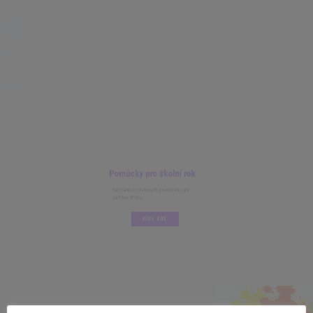
Pomůcky pro školní rok
Seznam potřebných pomůcek pro
každou třídu.
VÍCE ZDE