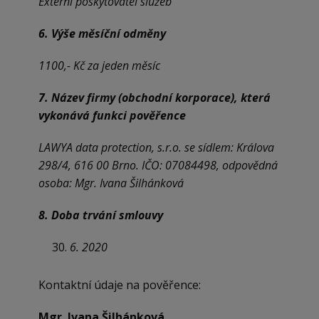
Externí poskytovatel služeb
6. Výše měsíční odměny
1100,- Kč za jeden měsíc
7. Název firmy (obchodní korporace), která
vykonává funkci pověřence
LAWYA data protection, s.r.o. se sídlem:
Králova
298/4, 616 00 Brno.
IČO: 07084498, odpovědná
osoba: Mgr. Ivana Šilhánková
8. Doba trvání smlouvy
6. 2020
Kontaktní údaje na pověřence:
Mgr. Ivana Šilhánková