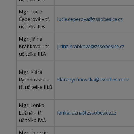
Mgr. Lucie
Čeperová – tř.
lucie.ceperova@zssobesice.cz
učitelka II.B
Mgr. Jiřina
Krábková – tř.
jirina.krabkova@zssobesice.cz
učitelka III.A
Mgr. Klára
Rychnovská –
klara.rychnovska@zssobesice.cz
tř. učitelka III.B
Mgr. Lenka
Lužná – tř.
lenka.luzna@zssobesice.cz
učitelka IV.A
Mgr. Terezie