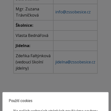
Mgr. Zuzana
info@zssobesice.cz
Trávníčková
Školnice:
Vlasta Bednářová
Jídelna:
Zdeňka Faltýnková
(vedoucí školní
jidelna@zssobesice.cz
jídelny)
Základní škola Brno, Zeiberlichova 49,
Použití cookies
příspěvková organizace