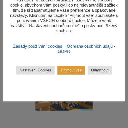
‎Na našich webových stránkách používáme soubory
cookie, abychom vám poskytli co nejrelevantnější zážitek
Zeiberlichova 49, Brno, 644 00 Brno
tím, že si zapamatujeme vaše preference a opakované
návštěvy. Kliknutím na tlačítko "Přijmout vše" souhlasíte s
Telefon: 541 238 227
používáním VŠECH souborů cookie. Můžete však
navštívit "Nastavení souborů cookie" a poskytnout řízený
souhlas.‎
Mail: info@zssobesice.cz
ID datové schránky: 7h6mj3h
Zásady používání cookies
Ochrana osobních údajů -
GDPR
Nastavení Cookies
Přijmout vše
Odmítnout