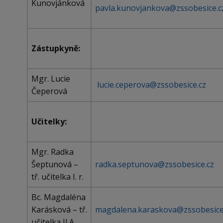
Kunovjánková
pavla.kunovjankova@zssobesice.c
Zástupkyně:
Mgr. Lucie
lucie.ceperova@zssobesice.cz
Čeperová
Učitelky:
Mgr. Radka
Šeptunová –
radka.septunova@zssobesice.cz
tř. učitelka I. r.
Bc. Magdaléna
Karásková – tř.
magdalena.karaskova@zssobesice
učitelka II.A