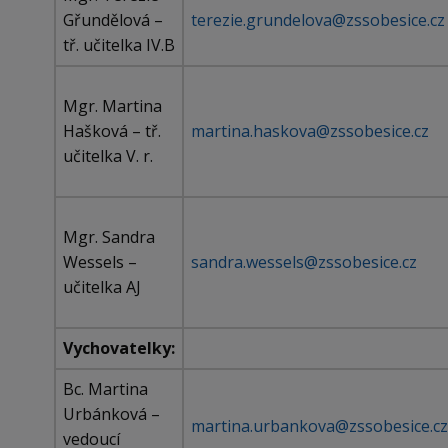
Gřundělová –
terezie.grundelova@zssobesice.cz
tř. učitelka IV.B
Mgr. Martina
Hašková – tř.
martina.haskova@zssobesice.cz
učitelka V. r.
Mgr. Sandra
Wessels –
sandra.wessels@zssobesice.cz
učitelka AJ
Vychovatelky:
Bc. Martina
Urbánková –
martina.urbankova@zssobesice.cz
vedoucí