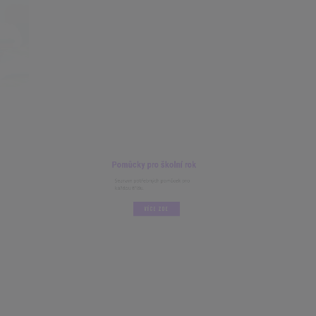
Pomůcky pro školní rok
Seznam potřebných pomůcek pro
každou třídu.
VÍCE ZDE