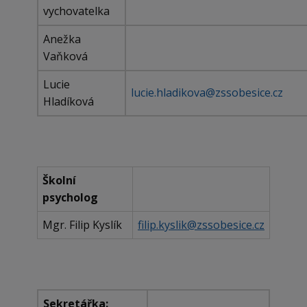
vychovatelka
Anežka
Vaňková
Lucie
lucie.hladikova@zssobesice.cz
Hladíková
Školní
psycholog
Mgr. Filip Kyslík
filip.kyslik@zssobesice.cz
Sekretářka: