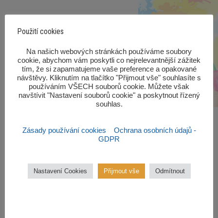
Použití cookies
‎Na našich webových stránkách používáme soubory
cookie, abychom vám poskytli co nejrelevantnější zážitek
tím, že si zapamatujeme vaše preference a opakované
návštěvy. Kliknutím na tlačítko "Přijmout vše" souhlasíte s
používáním VŠECH souborů cookie. Můžete však
navštívit "Nastavení souborů cookie" a poskytnout řízený
souhlas.‎
Zásady používání cookies
Ochrana osobních údajů -
GDPR
Zájmové kroužky
Nastavení Cookies
Přijmout vše
Odmítnout
Kroužky začínají od října 2022.
Zájmové kroužky jsou
bezplatné.
VÍCE ZDE