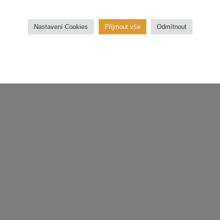
třídu
Nastavení Cookies
Přijmout vše
Odmítnout