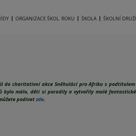
ŘÍDY
ORGANIZACE ŠKOL. ROKU
ŠKOLA
ŠKOLNÍ DRUŽ
jili do charitativní akce Sněhuláci pro Afriku s podtitul
 bylo málo, děti si poradily a vytvořily malé fantastické
 můžete podívat
zde
.