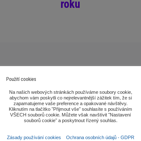
roku
Použití cookies
‎Na našich webových stránkách používáme soubory cookie,
abychom vám poskytli co nejrelevantnější zážitek tím, že si
zapamatujeme vaše preference a opakované návštěvy.
Kliknutím na tlačítko "Přijmout vše" souhlasíte s používáním
Po
VŠECH souborů cookie. Můžete však navštívit "Nastavení
souborů cookie" a poskytnout řízený souhlas.‎
Zásady používání cookies
Ochrana osobních údajů - GDPR
Sez