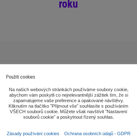
roku
Použití cookies
‎Na našich webových stránkách používáme soubory cookie,
abychom vám poskytli co nejrelevantnější zážitek tím, že si
zapamatujeme vaše preference a opakované návštěvy.
Kliknutím na tlačítko "Přijmout vše" souhlasíte s používáním
Po
VŠECH souborů cookie. Můžete však navštívit "Nastavení
souborů cookie" a poskytnout řízený souhlas.‎
Zásady používání cookies
Ochrana osobních údajů - GDPR
Sezn