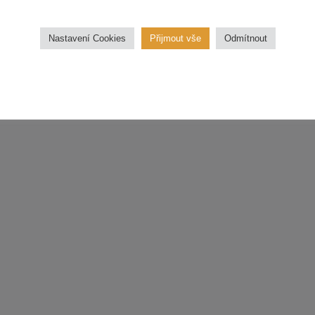
třídu
Nastavení Cookies
Přijmout vše
Odmítnout