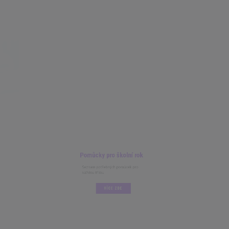
Pomůcky pro školní rok
Seznam potřebných pomůcek pro
každou třídu.
VÍCE ZDE