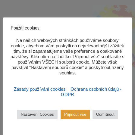
Použití cookies
‎Na našich webových stránkách používáme soubory
cookie, abychom vám poskytli co nejrelevantnější zážitek
tím, že si zapamatujeme vaše preference a opakované
návštěvy. Kliknutím na tlačítko "Přijmout vše" souhlasíte s
používáním VŠECH souborů cookie. Můžete však
navštívit "Nastavení souborů cookie" a poskytnout řízený
souhlas.‎
Zásady používání cookies
Ochrana osobních údajů -
GDPR
Nastavení Cookies
Přijmout vše
Odmítnout
Zájmové kroužky
Kroužky začínají od října 2022.
Zájmové kroužky jsou
bezplatné.