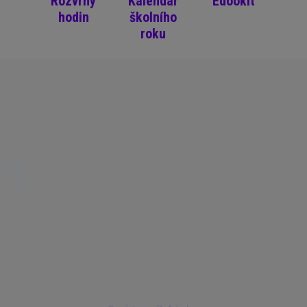
Rozvrhy
Kalendář
Edookit
hodin
školního
roku
Pomůcky pro školní rok