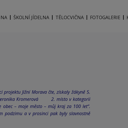
INA
ŠKOLNÍ JÍDELNA
TĚLOCVIČNA
FOTOGALERIE
i projektu Jižní Morava čte, získaly žákyně 5.
á a Veronika Kromerová
2. místo v kategorii
e obec – moje město – můj kraj za 100 let“.
em podzimu a v prosinci pak byly slavnostně