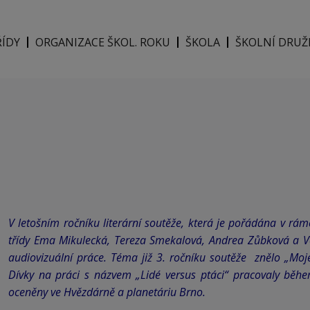
ŘÍDY
ORGANIZACE ŠKOL. ROKU
ŠKOLA
ŠKOLNÍ DRUŽ
V letošním ročníku literární soutěže, která je pořádána v rámc
třídy Ema Mikulecká, Tereza Smekalová, Andrea Zůbkov
audiovizuální práce.
Téma již 3. ročníku soutěže znělo „Moj
Dívky na práci s názvem „Lidé versus ptáci“ pracovaly běh
oceněny ve Hvězdárně a planetáriu Brno.