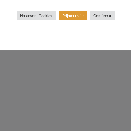
Sezn
třídu.
Nastavení Cookies
Přijmout vše
Odmítnout