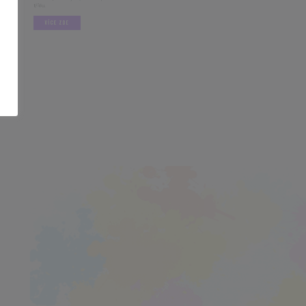
am potřebných pomůcek pro každou
VÍCE ZDE