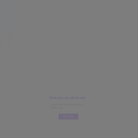
Pomůcky pro školní rok
Seznam potřebných pomůcek pro
každou třídu.
VÍCE ZDE