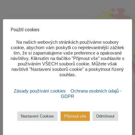
Použití cookies
‎Na našich webových stránkách používáme soubory
cookie, abychom vám poskytli co nejrelevantnější zážitek
tím, že si zapamatujeme vaše preference a opakované
návštěvy. Kliknutím na tlačítko "Přijmout vše" souhlasíte s
používáním VŠECH souborů cookie. Můžete však
navštívit "Nastavení souborů cookie" a poskytnout řízený
souhlas.‎
Zásady používání cookies
Ochrana osobních údajů -
GDPR
Nastavení Cookies
Přijmout vše
Odmítnout
Zájmové kroužky
Kroužky začínají od října 2022.
Zájmové kroužky jsou
bezplatné.