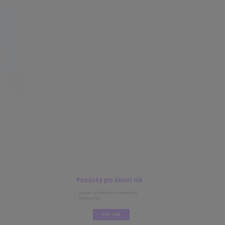
Pomůcky pro školní rok
Seznam potřebných pomůcek pro
každou třídu.
VÍCE ZDE