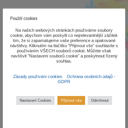
Použití cookies
‎Na našich webových stránkách používáme soubory
cookie, abychom vám poskytli co nejrelevantnější zážitek
tím, že si zapamatujeme vaše preference a opakované
návštěvy. Kliknutím na tlačítko "Přijmout vše" souhlasíte s
používáním VŠECH souborů cookie. Můžete však
navštívit "Nastavení souborů cookie" a poskytnout řízený
souhlas.‎
Zásady používání cookies
Ochrana osobních údajů -
GDPR
Zájmové kroužky
Nastavení Cookies
Přijmout vše
Odmítnout
Kroužky začínají od října 2022.
Zájmové kroužky jsou
bezplatné.
VÍCE ZDE