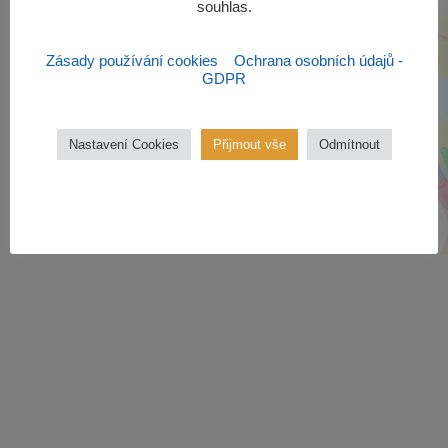
souhlas.‎
Zásady používání cookies
Ochrana osobních údajů -
GDPR
Nastavení Cookies
Přijmout vše
Odmítnout
Zájmové kroužky
Kroužky začínají od října 2022.
Zájmové kroužky jsou
bezplatné.
VÍCE ZDE