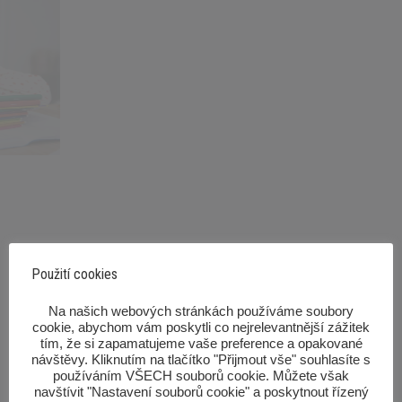
Pomůcky pro školní rok
Seznam potřebných pomůcek pro
Použití cookies
každou třídu.
‎Na našich webových stránkách používáme soubory
VÍCE ZDE
cookie, abychom vám poskytli co nejrelevantnější zážitek
tím, že si zapamatujeme vaše preference a opakované
návštěvy. Kliknutím na tlačítko "Přijmout vše" souhlasíte s
používáním VŠECH souborů cookie. Můžete však
navštívit "Nastavení souborů cookie" a poskytnout řízený