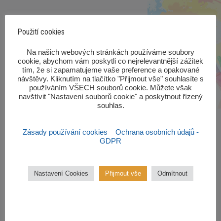
Použití cookies
‎Na našich webových stránkách používáme soubory
cookie, abychom vám poskytli co nejrelevantnější zážitek
tím, že si zapamatujeme vaše preference a opakované
návštěvy. Kliknutím na tlačítko "Přijmout vše" souhlasíte s
používáním VŠECH souborů cookie. Můžete však
navštívit "Nastavení souborů cookie" a poskytnout řízený
souhlas.‎
Zásady používání cookies
Ochrana osobních údajů -
GDPR
Zájmové kroužky
Nastavení Cookies
Přijmout vše
Odmítnout
Kroužky začínají od října 2022.
Zájmové kroužky jsou
bezplatné.
VÍCE ZDE