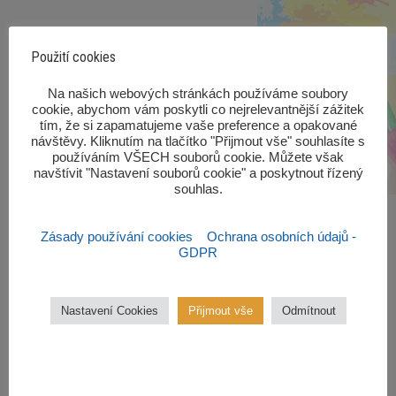
Použití cookies
‎Na našich webových stránkách používáme soubory
cookie, abychom vám poskytli co nejrelevantnější zážitek
tím, že si zapamatujeme vaše preference a opakované
návštěvy. Kliknutím na tlačítko "Přijmout vše" souhlasíte s
používáním VŠECH souborů cookie. Můžete však
navštívit "Nastavení souborů cookie" a poskytnout řízený
souhlas.‎
Zásady používání cookies
Ochrana osobních údajů -
GDPR
Zájmové kroužky
Nastavení Cookies
Přijmout vše
Odmítnout
Kroužky začínají od října 2022.
Zájmové kroužky jsou
bezplatné.
VÍCE ZDE