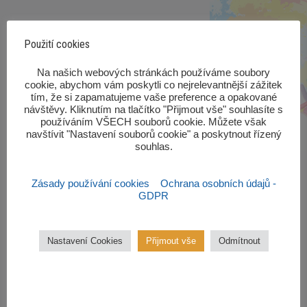
Použití cookies
‎Na našich webových stránkách používáme soubory
cookie, abychom vám poskytli co nejrelevantnější zážitek
tím, že si zapamatujeme vaše preference a opakované
návštěvy. Kliknutím na tlačítko "Přijmout vše" souhlasíte s
používáním VŠECH souborů cookie. Můžete však
navštívit "Nastavení souborů cookie" a poskytnout řízený
souhlas.‎
Zásady používání cookies
Ochrana osobních údajů -
GDPR
Zájmové kroužky
Nastavení Cookies
Přijmout vše
Odmítnout
Kroužky začínají od října 2022.
Zájmové kroužky jsou
bezplatné.
VÍCE ZDE