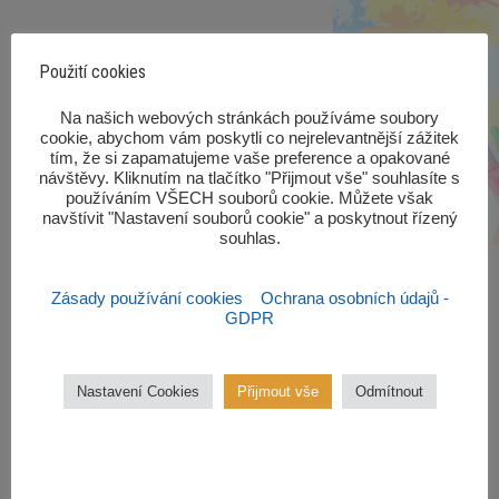
Použití cookies
‎Na našich webových stránkách používáme soubory
cookie, abychom vám poskytli co nejrelevantnější zážitek
tím, že si zapamatujeme vaše preference a opakované
návštěvy. Kliknutím na tlačítko "Přijmout vše" souhlasíte s
používáním VŠECH souborů cookie. Můžete však
navštívit "Nastavení souborů cookie" a poskytnout řízený
souhlas.‎
Zásady používání cookies
Ochrana osobních údajů -
GDPR
Zájmové kroužky
Nastavení Cookies
Přijmout vše
Odmítnout
Kroužky začínají od října 2022.
Zájmové kroužky jsou
bezplatné.
VÍCE ZDE