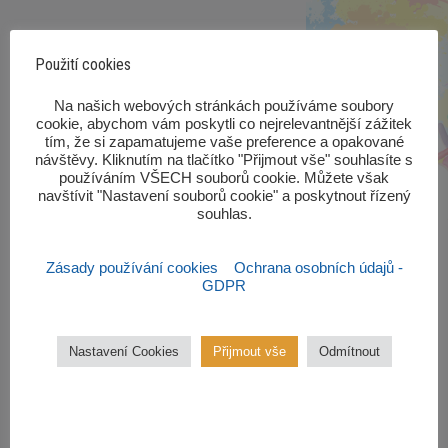
Použití cookies
‎Na našich webových stránkách používáme soubory
cookie, abychom vám poskytli co nejrelevantnější zážitek
tím, že si zapamatujeme vaše preference a opakované
návštěvy. Kliknutím na tlačítko "Přijmout vše" souhlasíte s
používáním VŠECH souborů cookie. Můžete však
navštívit "Nastavení souborů cookie" a poskytnout řízený
souhlas.‎
Zásady používání cookies
Ochrana osobních údajů -
GDPR
Zájmové kroužky
Nastavení Cookies
Přijmout vše
Odmítnout
Kroužky začínají od října 2022.
Zájmové kroužky jsou
bezplatné.
VÍCE ZDE