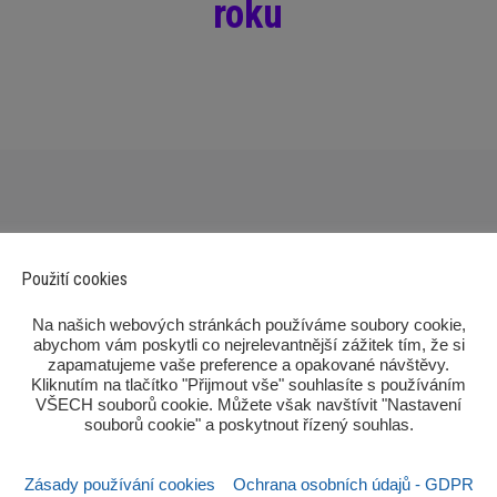
roku
Použití cookies
‎Na našich webových stránkách používáme soubory cookie,
abychom vám poskytli co nejrelevantnější zážitek tím, že si
zapamatujeme vaše preference a opakované návštěvy.
Kliknutím na tlačítko "Přijmout vše" souhlasíte s používáním
Po
VŠECH souborů cookie. Můžete však navštívit "Nastavení
souborů cookie" a poskytnout řízený souhlas.‎
Zásady používání cookies
Ochrana osobních údajů - GDPR
Sezn