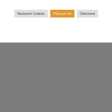
třídu.
Nastavení Cookies
Přijmout vše
Odmítnout