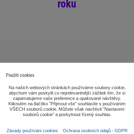
roku
Použití cookies
‎Na našich webových stránkách používáme soubory cookie,
abychom vám poskytli co nejrelevantnější zážitek tím, že si
zapamatujeme vaše preference a opakované návštěvy.
Kliknutím na tlačítko "Přijmout vše" souhlasíte s používáním
Po
VŠECH souborů cookie. Můžete však navštívit "Nastavení
souborů cookie" a poskytnout řízený souhlas.‎
Zásady používání cookies
Ochrana osobních údajů - GDPR
Sezn