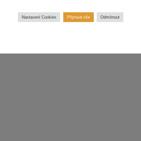
třídu
Nastavení Cookies
Přijmout vše
Odmítnout