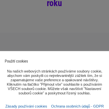
roku
Použití cookies
‎Na našich webových stránkách používáme soubory cookie,
abychom vám poskytli co nejrelevantnější zážitek tím, že si
zapamatujeme vaše preference a opakované návštěvy.
Kliknutím na tlačítko "Přijmout vše" souhlasíte s používáním
Po
VŠECH souborů cookie. Můžete však navštívit "Nastavení
souborů cookie" a poskytnout řízený souhlas.‎
Zásady používání cookies
Ochrana osobních údajů - GDPR
Sezn