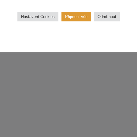
třídu.
Nastavení Cookies
Přijmout vše
Odmítnout