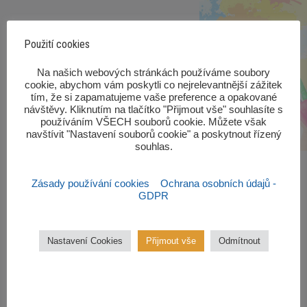
Použití cookies
‎Na našich webových stránkách používáme soubory
cookie, abychom vám poskytli co nejrelevantnější zážitek
tím, že si zapamatujeme vaše preference a opakované
návštěvy. Kliknutím na tlačítko "Přijmout vše" souhlasíte s
používáním VŠECH souborů cookie. Můžete však
navštívit "Nastavení souborů cookie" a poskytnout řízený
souhlas.‎
Zásady používání cookies
Ochrana osobních údajů -
GDPR
Zájmové kroužky
Nastavení Cookies
Přijmout vše
Odmítnout
Kroužky začínají od října 2022.
Zájmové kroužky jsou
bezplatné.
VÍCE ZDE