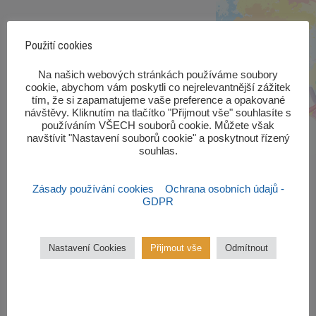
Použití cookies
‎Na našich webových stránkách používáme soubory
cookie, abychom vám poskytli co nejrelevantnější zážitek
tím, že si zapamatujeme vaše preference a opakované
návštěvy. Kliknutím na tlačítko "Přijmout vše" souhlasíte s
používáním VŠECH souborů cookie. Můžete však
navštívit "Nastavení souborů cookie" a poskytnout řízený
souhlas.‎
Zásady používání cookies
Ochrana osobních údajů -
GDPR
Zájmové kroužky
Nastavení Cookies
Přijmout vše
Odmítnout
Kroužky začínají od října 2022.
Zájmové kroužky jsou
bezplatné.
VÍCE ZDE