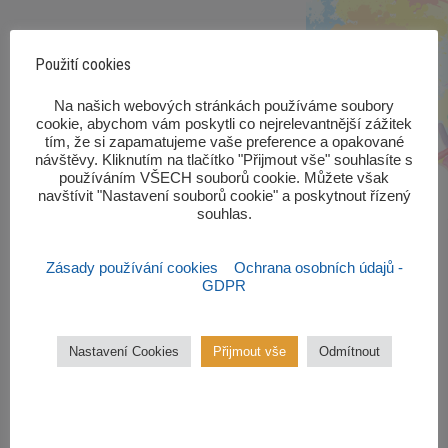
Použití cookies
‎Na našich webových stránkách používáme soubory
cookie, abychom vám poskytli co nejrelevantnější zážitek
tím, že si zapamatujeme vaše preference a opakované
návštěvy. Kliknutím na tlačítko "Přijmout vše" souhlasíte s
používáním VŠECH souborů cookie. Můžete však
navštívit "Nastavení souborů cookie" a poskytnout řízený
souhlas.‎
Zásady používání cookies
Ochrana osobních údajů -
GDPR
Zájmové kroužky
Nastavení Cookies
Přijmout vše
Odmítnout
Kroužky začínají od října 2022.
Zájmové kroužky jsou
bezplatné.
VÍCE ZDE