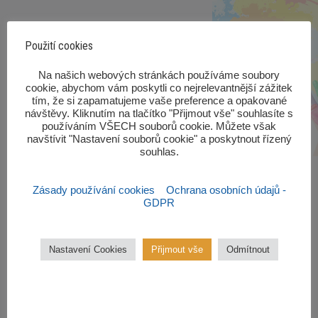
Použití cookies
‎Na našich webových stránkách používáme soubory
cookie, abychom vám poskytli co nejrelevantnější zážitek
tím, že si zapamatujeme vaše preference a opakované
návštěvy. Kliknutím na tlačítko "Přijmout vše" souhlasíte s
používáním VŠECH souborů cookie. Můžete však
navštívit "Nastavení souborů cookie" a poskytnout řízený
souhlas.‎
Zásady používání cookies
Ochrana osobních údajů -
GDPR
Zájmové kroužky
Nastavení Cookies
Přijmout vše
Odmítnout
Kroužky začínají od října 2022.
Zájmové kroužky jsou
bezplatné.
VÍCE ZDE