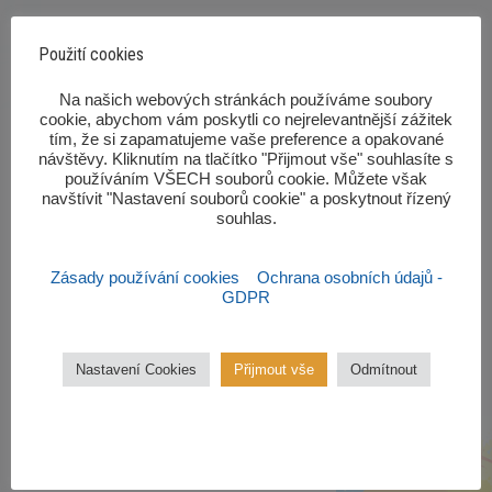
Použití cookies
‎Na našich webových stránkách používáme soubory
cookie, abychom vám poskytli co nejrelevantnější zážitek
tím, že si zapamatujeme vaše preference a opakované
návštěvy. Kliknutím na tlačítko "Přijmout vše" souhlasíte s
používáním VŠECH souborů cookie. Můžete však
navštívit "Nastavení souborů cookie" a poskytnout řízený
Pomůcky pro školní rok
souhlas.‎
Seznam potřebných pomůcek pro
Zásady používání cookies
Ochrana osobních údajů -
každou třídu.
GDPR
VÍCE ZDE
Nastavení Cookies
Přijmout vše
Odmítnout