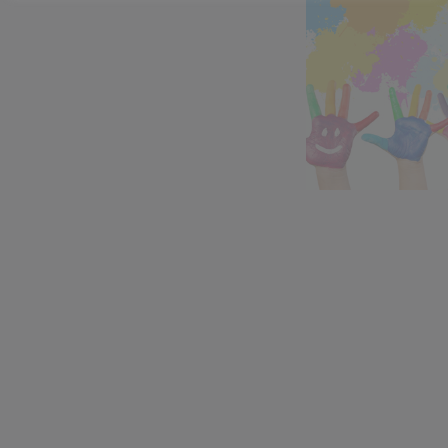
Zájmové kroužky
Kroužky začínají od října 2022.
Zájmové kroužky jsou
bezplatné.
VÍCE ZDE