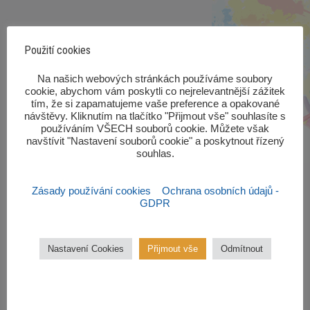
Použití cookies
‎Na našich webových stránkách používáme soubory
cookie, abychom vám poskytli co nejrelevantnější zážitek
tím, že si zapamatujeme vaše preference a opakované
návštěvy. Kliknutím na tlačítko "Přijmout vše" souhlasíte s
používáním VŠECH souborů cookie. Můžete však
navštívit "Nastavení souborů cookie" a poskytnout řízený
souhlas.‎
Zásady používání cookies
Ochrana osobních údajů -
GDPR
Nastavení Cookies
Přijmout vše
Odmítnout
Zájmové kroužky
Kroužky začínají od října 2022.
Zájmové kroužky jsou
bezplatné.
VÍCE ZDE