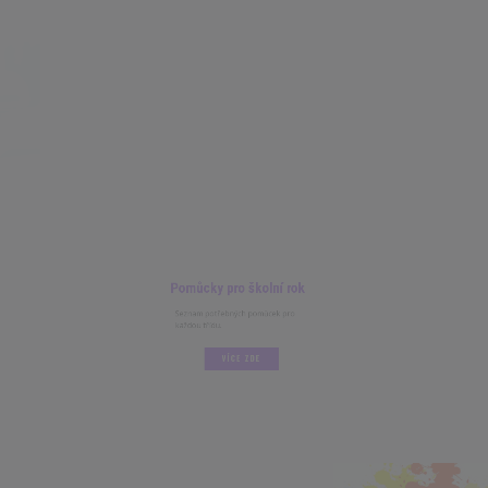
Pomůcky pro školní rok
Seznam potřebných pomůcek pro
každou třídu.
VÍCE ZDE