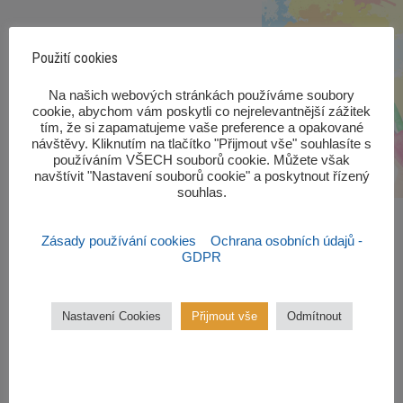
Použití cookies
‎Na našich webových stránkách používáme soubory
cookie, abychom vám poskytli co nejrelevantnější zážitek
tím, že si zapamatujeme vaše preference a opakované
návštěvy. Kliknutím na tlačítko "Přijmout vše" souhlasíte s
používáním VŠECH souborů cookie. Můžete však
navštívit "Nastavení souborů cookie" a poskytnout řízený
souhlas.‎
Zásady používání cookies
Ochrana osobních údajů -
GDPR
Zájmové kroužky
Nastavení Cookies
Přijmout vše
Odmítnout
Kroužky začínají od října 2022.
Zájmové kroužky jsou
bezplatné.
VÍCE ZDE