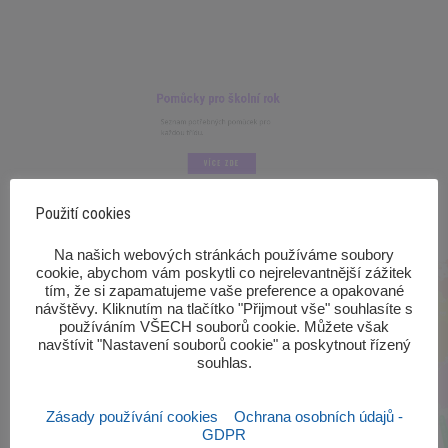
Pomůcky pro školní rok
Seznam potřebných pomůcek pro
každou třídu.
VÍCE ZDE
Použití cookies
‎Na našich webových stránkách používáme soubory
cookie, abychom vám poskytli co nejrelevantnější zážitek
tím, že si zapamatujeme vaše preference a opakované
návštěvy. Kliknutím na tlačítko "Přijmout vše" souhlasíte s
používáním VŠECH souborů cookie. Můžete však
navštívit "Nastavení souborů cookie" a poskytnout řízený
souhlas.‎
Zásady používání cookies
Ochrana osobních údajů -
GDPR