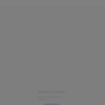
Pomůcky pro školní rok
Seznam potřebných pomůcek pro
každou třídu.