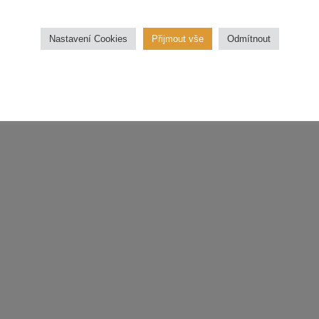
třídu.
Nastavení Cookies
Přijmout vše
Odmítnout