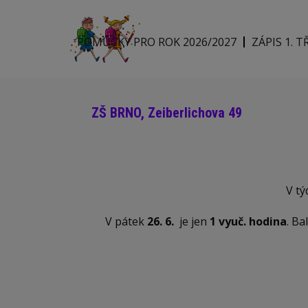
POMŮCKY PRO ROK 2026/2027
ZÁPIS 1. T
ZŠ BRNO, Zeiberlichova 49
V t
V pátek
26. 6.
je jen
1 vyuč. hodina
. Ba