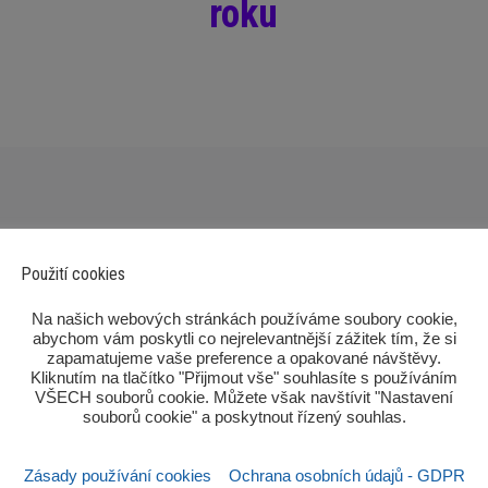
roku
Použití cookies
‎Na našich webových stránkách používáme soubory cookie,
abychom vám poskytli co nejrelevantnější zážitek tím, že si
zapamatujeme vaše preference a opakované návštěvy.
Kliknutím na tlačítko "Přijmout vše" souhlasíte s používáním
Po
VŠECH souborů cookie. Můžete však navštívit "Nastavení
souborů cookie" a poskytnout řízený souhlas.‎
Zásady používání cookies
Ochrana osobních údajů - GDPR
Sezn