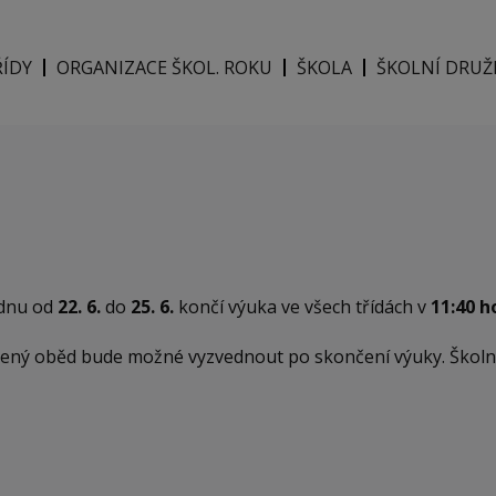
ŘÍDY
ORGANIZACE ŠKOL. ROKU
ŠKOLA
ŠKOLNÍ DRUŽ
ýdnu od
22. 6.
do
25. 6.
končí výuka ve všech třídách v
11:40 h
lený oběd bude možné vyzvednout po skončení výuky. Školní