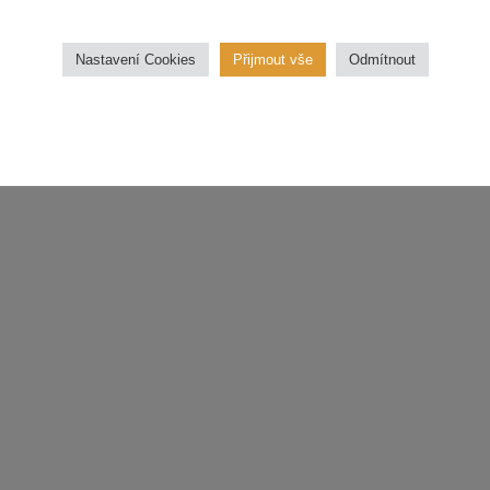
třídu.
Nastavení Cookies
Přijmout vše
Odmítnout