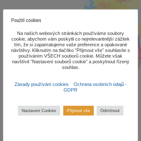
Použití cookies
‎Na našich webových stránkách používáme soubory
cookie, abychom vám poskytli co nejrelevantnější zážitek
tím, že si zapamatujeme vaše preference a opakované
návštěvy. Kliknutím na tlačítko "Přijmout vše" souhlasíte s
používáním VŠECH souborů cookie. Můžete však
navštívit "Nastavení souborů cookie" a poskytnout řízený
souhlas.‎
Zásady používání cookies
Ochrana osobních údajů -
GDPR
Zájmové kroužky
Nastavení Cookies
Přijmout vše
Odmítnout
Kroužky začínají od října 2022.
Zájmové kroužky jsou
bezplatné.
VÍCE ZDE