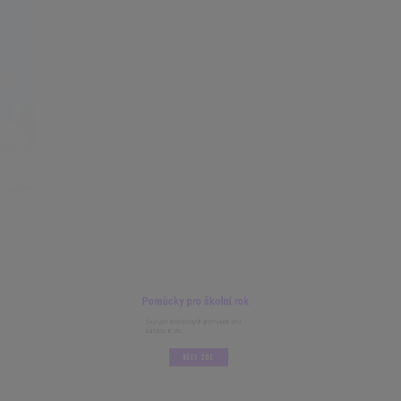
Pomůcky pro školní rok
Seznam potřebných pomůcek pro
každou třídu.
VÍCE ZDE