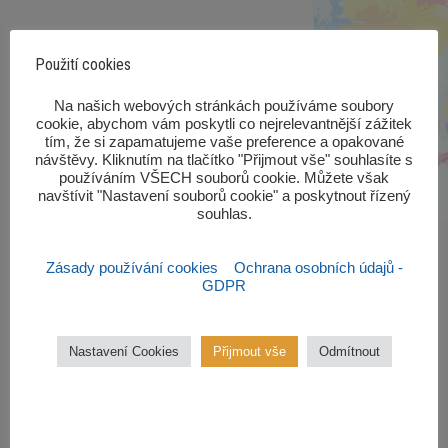
Použití cookies
‎Na našich webových stránkách používáme soubory
cookie, abychom vám poskytli co nejrelevantnější zážitek
tím, že si zapamatujeme vaše preference a opakované
návštěvy. Kliknutím na tlačítko "Přijmout vše" souhlasíte s
používáním VŠECH souborů cookie. Můžete však
navštívit "Nastavení souborů cookie" a poskytnout řízený
souhlas.‎
Zásady používání cookies
Ochrana osobních údajů -
GDPR
Zájmové kroužky
Nastavení Cookies
Přijmout vše
Odmítnout
Kroužky začínají od října 2022.
Zájmové kroužky jsou
bezplatné.
VÍCE ZDE