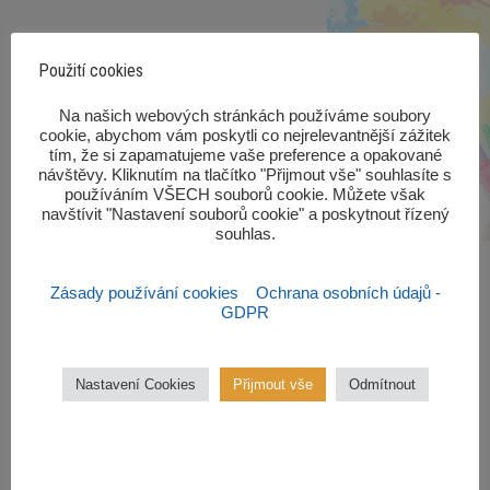
Použití cookies
‎Na našich webových stránkách používáme soubory
cookie, abychom vám poskytli co nejrelevantnější zážitek
tím, že si zapamatujeme vaše preference a opakované
návštěvy. Kliknutím na tlačítko "Přijmout vše" souhlasíte s
používáním VŠECH souborů cookie. Můžete však
navštívit "Nastavení souborů cookie" a poskytnout řízený
souhlas.‎
Zásady používání cookies
Ochrana osobních údajů -
GDPR
Zájmové kroužky
Nastavení Cookies
Přijmout vše
Odmítnout
Kroužky začínají od října 2022.
Zájmové kroužky jsou
bezplatné.
VÍCE ZDE