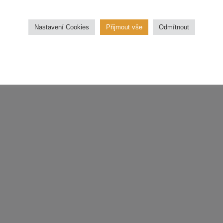
třídu.
Nastavení Cookies
Přijmout vše
Odmítnout