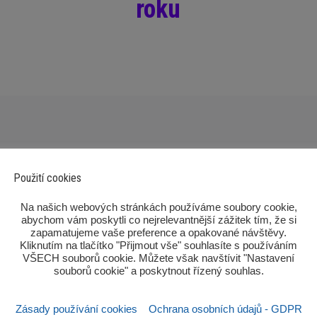
roku
Použití cookies
‎Na našich webových stránkách používáme soubory cookie,
abychom vám poskytli co nejrelevantnější zážitek tím, že si
zapamatujeme vaše preference a opakované návštěvy.
Kliknutím na tlačítko "Přijmout vše" souhlasíte s používáním
Po
VŠECH souborů cookie. Můžete však navštívit "Nastavení
souborů cookie" a poskytnout řízený souhlas.‎
Zásady používání cookies
Ochrana osobních údajů - GDPR
Sezn