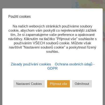
Použití cookies
‎Na našich webových stránkách používáme soubory
cookie, abychom vám poskytli co nejrelevantnější zážitek
tím, že si zapamatujeme vaše preference a opakované
návštěvy. Kliknutím na tlačítko "Přijmout vše" souhlasíte s
používáním VŠECH souborů cookie. Můžete však
navštívit "Nastavení souborů cookie" a poskytnout řízený
souhlas.‎
Zásady používání cookies
Ochrana osobních údajů -
GDPR
Nastavení Cookies
Přijmout vše
Odmítnout
Zájmové kroužky
Kroužky začínají od října 2022.
Zájmové kroužky jsou
bezplatné.
VÍCE ZDE