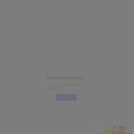
Pomůcky pro školní rok
Seznam potřebných pomůcek pro
každou třídu.
VÍCE ZDE