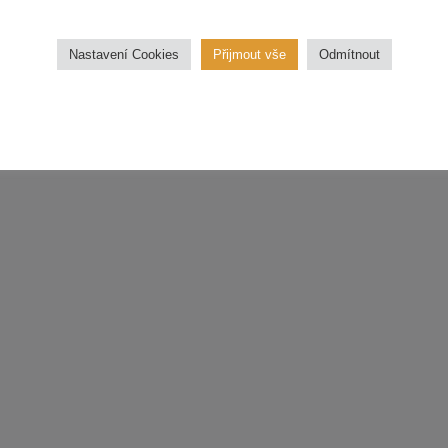
třídu.
Nastavení Cookies
Přijmout vše
Odmítnout