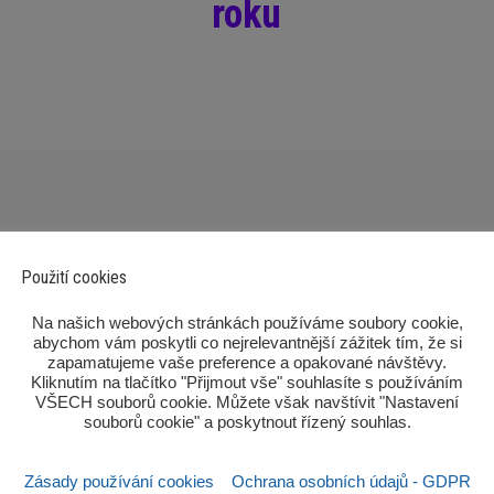
roku
Použití cookies
‎Na našich webových stránkách používáme soubory cookie,
abychom vám poskytli co nejrelevantnější zážitek tím, že si
zapamatujeme vaše preference a opakované návštěvy.
Kliknutím na tlačítko "Přijmout vše" souhlasíte s používáním
Po
VŠECH souborů cookie. Můžete však navštívit "Nastavení
souborů cookie" a poskytnout řízený souhlas.‎
Zásady používání cookies
Ochrana osobních údajů - GDPR
Sezn