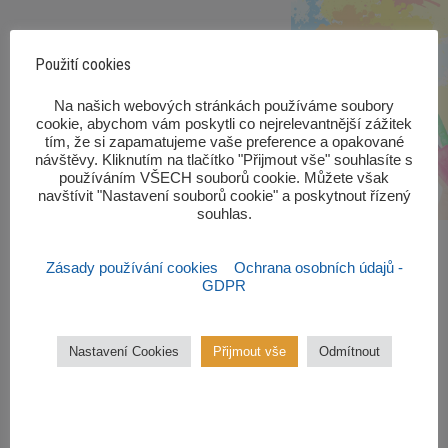
Použití cookies
‎Na našich webových stránkách používáme soubory
cookie, abychom vám poskytli co nejrelevantnější zážitek
tím, že si zapamatujeme vaše preference a opakované
návštěvy. Kliknutím na tlačítko "Přijmout vše" souhlasíte s
používáním VŠECH souborů cookie. Můžete však
navštívit "Nastavení souborů cookie" a poskytnout řízený
souhlas.‎
Zásady používání cookies
Ochrana osobních údajů -
GDPR
Zájmové kroužky
Nastavení Cookies
Přijmout vše
Odmítnout
Kroužky začínají od října 2022.
Zájmové kroužky jsou
bezplatné.
VÍCE ZDE