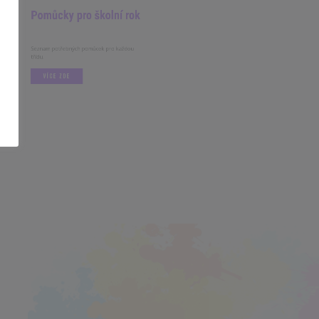
m potřebných pomůcek pro každou
ÍCE ZDE