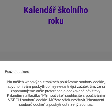
Kalendář školního
roku
Použití cookies
‎Na našich webových stránkách používáme soubory cookie,
abychom vám poskytli co nejrelevantnější zážitek tím, že si
zapamatujeme vaše preference a opakované návštěvy.
Kliknutím na tlačítko "Přijmout vše" souhlasíte s používáním
VŠECH souborů cookie. Můžete však navštívit "Nastavení
souborů cookie" a poskytnout řízený souhlas.‎
Pom