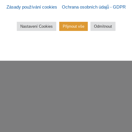
Zásady používání cookies
Ochrana osobních údajů - GDPR
Sezna
Nastavení Cookies
Přijmout vše
Odmítnout
třídu.
V