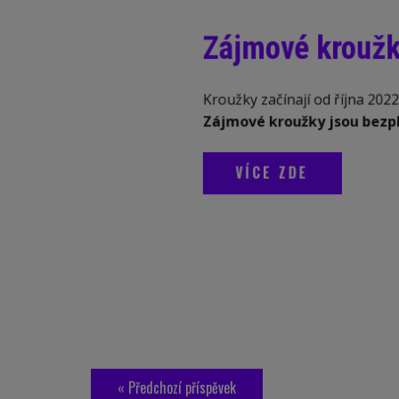
Zájmové krouž
Kroužky začínají od října 2022
Zájmové kroužky jsou bezp
VÍCE ZDE
Navigace
« Předchozí příspěvek