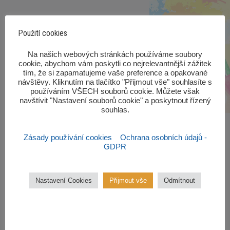
Použití cookies
‎Na našich webových stránkách používáme soubory
cookie, abychom vám poskytli co nejrelevantnější zážitek
tím, že si zapamatujeme vaše preference a opakované
návštěvy. Kliknutím na tlačítko "Přijmout vše" souhlasíte s
používáním VŠECH souborů cookie. Můžete však
navštívit "Nastavení souborů cookie" a poskytnout řízený
souhlas.‎
Zásady používání cookies
Ochrana osobních údajů -
GDPR
Zájmové kroužky
Nastavení Cookies
Přijmout vše
Odmítnout
Kroužky začínají od října 2022.
Zájmové kroužky jsou
bezplatné.
VÍCE ZDE