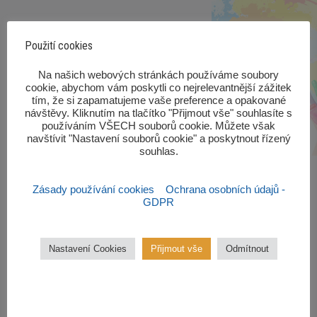
Použití cookies
‎Na našich webových stránkách používáme soubory
cookie, abychom vám poskytli co nejrelevantnější zážitek
tím, že si zapamatujeme vaše preference a opakované
návštěvy. Kliknutím na tlačítko "Přijmout vše" souhlasíte s
používáním VŠECH souborů cookie. Můžete však
navštívit "Nastavení souborů cookie" a poskytnout řízený
souhlas.‎
Zásady používání cookies
Ochrana osobních údajů -
GDPR
Zájmové kroužky
Nastavení Cookies
Přijmout vše
Odmítnout
Kroužky začínají od října 2022.
Zájmové kroužky jsou
bezplatné.
VÍCE ZDE