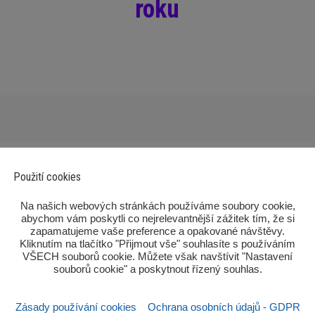
roku
Použití cookies
‎Na našich webových stránkách používáme soubory cookie,
abychom vám poskytli co nejrelevantnější zážitek tím, že si
zapamatujeme vaše preference a opakované návštěvy.
Kliknutím na tlačítko "Přijmout vše" souhlasíte s používáním
Po
VŠECH souborů cookie. Můžete však navštívit "Nastavení
souborů cookie" a poskytnout řízený souhlas.‎
Zásady používání cookies
Ochrana osobních údajů - GDPR
Sezn