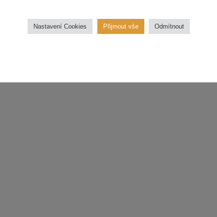
třídu.
Nastavení Cookies
Přijmout vše
Odmítnout