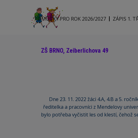
POMŮCKY PRO ROK 2026/2027
ZÁPIS 1. T
ZŠ BRNO, Zeiberlichova 49
Dne 23. 11. 2022 žáci 4.A, 4.B a 5. ročn
ředitelka a pracovníci z Mendelovy univerzi
bylo potřeba vyčistit les od klestí, čehož 