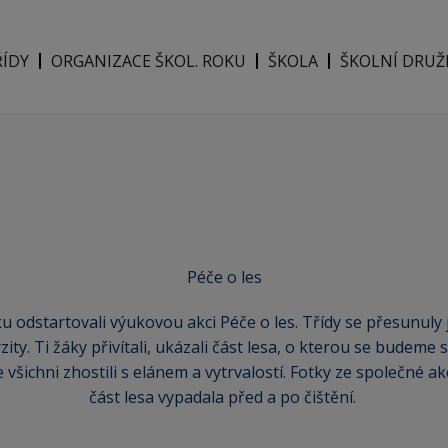
ŘÍDY
ORGANIZACE ŠKOL. ROKU
ŠKOLA
ŠKOLNÍ DRUŽ
Péče o les
íku odstartovali výukovou akci Péče o les. Třídy se přesunuly
ty. Ti žáky přivítali, ukázali část lesa, o kterou se budeme s
se všichni zhostili s elánem a vytrvalostí. Fotky ze společné a
část lesa vypadala před a po čištění.