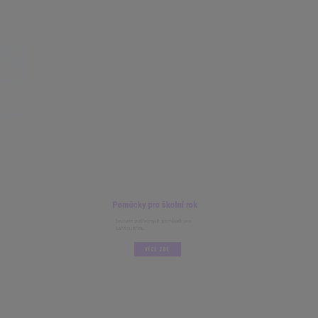
Pomůcky pro školní rok
Seznam potřebných pomůcek pro
každou třídu.
VÍCE ZDE