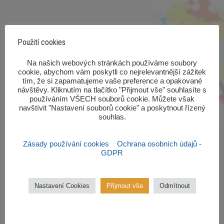
Použití cookies
‎Na našich webových stránkách používáme soubory
cookie, abychom vám poskytli co nejrelevantnější zážitek
tím, že si zapamatujeme vaše preference a opakované
návštěvy. Kliknutím na tlačítko "Přijmout vše" souhlasíte s
používáním VŠECH souborů cookie. Můžete však
navštívit "Nastavení souborů cookie" a poskytnout řízený
souhlas.‎
Zásady používání cookies
Ochrana osobních údajů -
GDPR
Nastavení Cookies
Přijmout vše
Odmítnout
Zájmové kroužky
Kroužky začínají od října 2022.
Zájmové kroužky jsou
bezplatné.
VÍCE ZDE