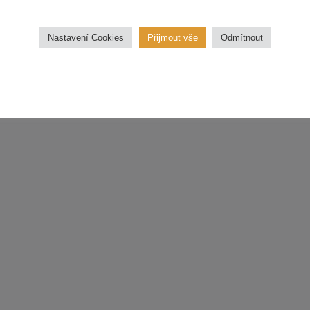
třídu
Nastavení Cookies
Přijmout vše
Odmítnout