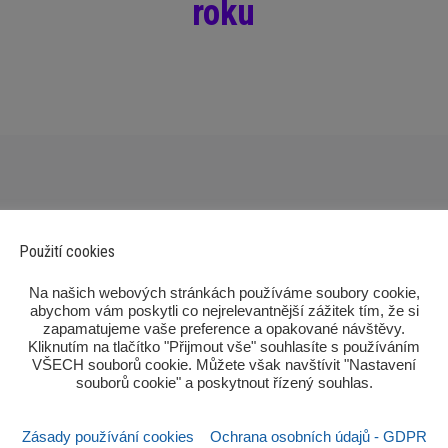
roku
Použití cookies
‎Na našich webových stránkách používáme soubory cookie,
abychom vám poskytli co nejrelevantnější zážitek tím, že si
zapamatujeme vaše preference a opakované návštěvy.
Kliknutím na tlačítko "Přijmout vše" souhlasíte s používáním
Po
VŠECH souborů cookie. Můžete však navštívit "Nastavení
souborů cookie" a poskytnout řízený souhlas.‎
Zásady používání cookies
Ochrana osobních údajů - GDPR
Sezn