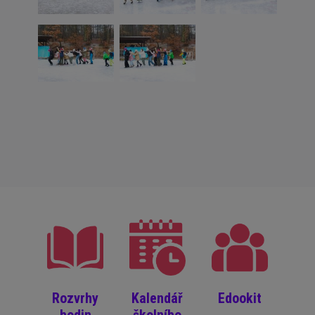
Rozvrhy
Kalendář
Edookit
hodin
školního