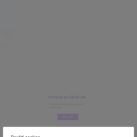
Pomůcky pro školní rok
Seznam potřebných pomůcek pro
každou třídu.
VÍCE ZDE