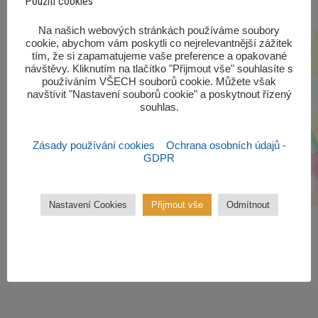
Použití cookies
‎Na našich webových stránkách používáme soubory
cookie, abychom vám poskytli co nejrelevantnější zážitek
tím, že si zapamatujeme vaše preference a opakované
návštěvy. Kliknutím na tlačítko "Přijmout vše" souhlasíte s
používáním VŠECH souborů cookie. Můžete však
navštívit "Nastavení souborů cookie" a poskytnout řízený
souhlas.‎
Zásady používání cookies
Ochrana osobních údajů -
GDPR
Nastavení Cookies
Přijmout vše
Odmítnout
Zájmové kroužky
Kroužky začínají od října 2022.
Zájmové kroužky jsou
bezplatné.