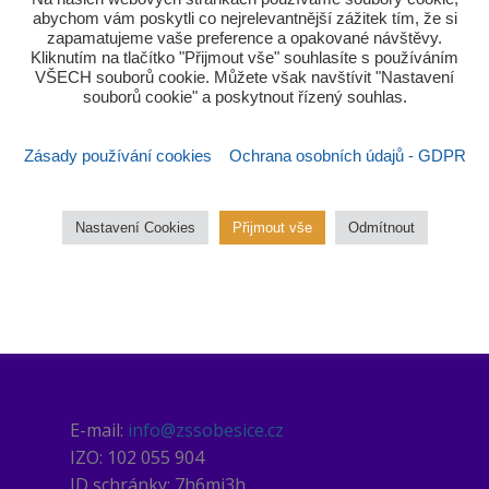
abychom vám poskytli co nejrelevantnější zážitek tím, že si
zapamatujeme vaše preference a opakované návštěvy.
Kliknutím na tlačítko "Přijmout vše" souhlasíte s používáním
VŠECH souborů cookie. Můžete však navštívit "Nastavení
Odeslat
souborů cookie" a poskytnout řízený souhlas.‎
Zásady používání cookies
Ochrana osobních údajů - GDPR
Nastavení Cookies
Přijmout vše
Odmítnout
E-mail:
info@zssobesice.cz
IZO: 102 055 904
ID schránky: 7h6mj3h